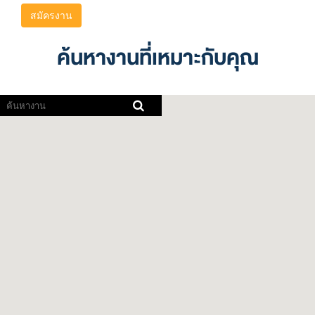
สมัครงาน
ค้นหางานที่เหมาะกับคุณ
โปรแกรม
อ่าน
หน้า
จอ
ไม่
สามารถ
อ่าน
แผนที่
ที่
สามารถ
ค้นหา
ได้
ต่อ
ไป
นี้